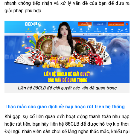
nhanh chóng tiếp nhận và xử lý vấn đề của bạn để đưa ra
giải pháp phù hợp.
Liên hệ 88CLB để giải quyết các vấn đề quan trọng
Thắc mắc các giao dịch về nạp hoặc rút trên hệ thống
Khi gặp sự cố liên quan đến hoạt động thanh toán như nạp
hoặc rút tiền, bạn hãy liên hệ 88CLB để được hỗ trợ kịp thời.
Đội ngũ nhân viên sân chơi sẽ lắng nghe thắc mắc, khiếu nại