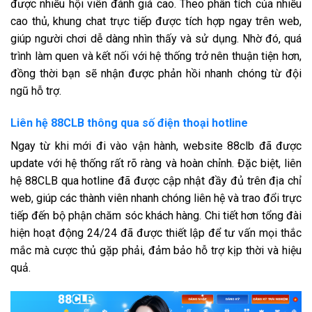
được nhiều hội viên đánh giá cao. Theo phân tích của nhiều
cao thủ, khung chat trực tiếp được tích hợp ngay trên web,
giúp người chơi dễ dàng nhìn thấy và sử dụng. Nhờ đó, quá
trình làm quen và kết nối với hệ thống trở nên thuận tiện hơn,
đồng thời bạn sẽ nhận được phản hồi nhanh chóng từ đội
ngũ hỗ trợ.
Liên hệ 88CLB thông qua số điện thoại hotline
Ngay từ khi mới đi vào vận hành, website 88clb đã được
update với hệ thống rất rõ ràng và hoàn chỉnh. Đặc biệt, liên
hệ 88CLB qua hotline đã được cập nhật đầy đủ trên địa chỉ
web, giúp các thành viên nhanh chóng liên hệ và trao đổi trực
tiếp đến bộ phận chăm sóc khách hàng. Chi tiết hơn tổng đài
hiện hoạt động 24/24 đã được thiết lập để tư vấn mọi thắc
mắc mà cược thủ gặp phải, đảm bảo hỗ trợ kịp thời và hiệu
quả.