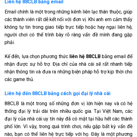
Liên hệ 88CLB bằng email
Email chính là một trong những kênh liên lạc thân thuộc, giúp
các thành viên rất dễ kết nối với đơn vị. Khi anh em cảm thấy
không tự tin trong giao tiếp trực tiếp hoặc hay ngại liên hệ,
người chơi có thể trình bày rõ ràng vấn đề mình đang gặp
phải.
Kế đến, lựa chọn phương thức
liên hệ 88CLB
bằng email để
nhận được sự hỗ trợ. Địa chỉ của nhà cái sẽ rất nhanh tiếp
nhận thông tin và đưa ra những biện pháp hỗ trợ kịp thời cho
các game thủ.
Liên hệ đến 88CLB bằng cách gọi đại lý nhà cái
88CLB là một trong số những đơn vị lớn hiện nay và có hệ
thống đại lý trải dài trên nhiều quốc gia. Tại Việt Nam, các
đại lý của nhà cái uy tín này đã có mặt tại hầu hết các thành
phố lớn. Vì vậy, trong quá trình chơi, nếu gặp bất kỳ vấn đề
nào, bạn có thể liên hệ trực tiếp với họ. Đây là một phương