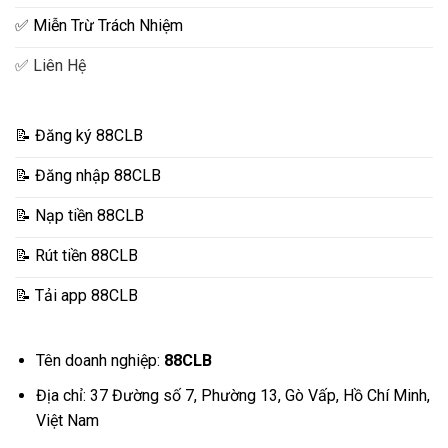
✅ Miễn Trừ Trách Nhiệm
✅ Liên Hệ
📝 Đăng ký 88CLB
📝 Đăng nhập 88CLB
📝 Nạp tiền 88CLB
📝 Rút tiền 88CLB
📝 Tải app 88CLB
Tên doanh nghiệp:
88CLB
Địa chỉ: 37 Đường số 7, Phường 13, Gò Vấp, Hồ Chí Minh,
Việt Nam