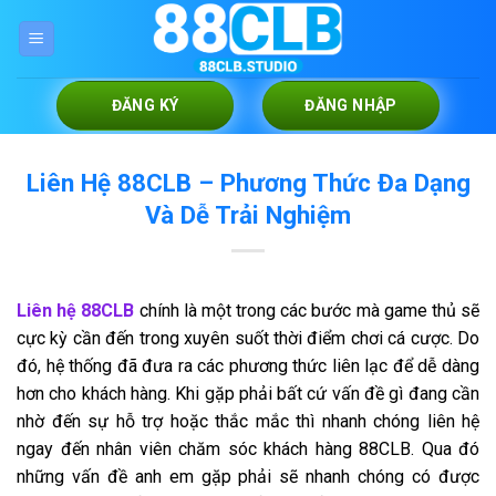
Chuyển
đến
nội
dung
ĐĂNG KÝ
ĐĂNG NHẬP
Liên Hệ 88CLB – Phương Thức Đa Dạng
Và Dễ Trải Nghiệm
Liên hệ 88CLB
chính là một trong các bước mà game thủ sẽ
cực kỳ cần đến trong xuyên suốt thời điểm chơi cá cược. Do
đó, hệ thống đã đưa ra các phương thức liên lạc để dễ dàng
hơn cho khách hàng. Khi gặp phải bất cứ vấn đề gì đang cần
nhờ đến sự hỗ trợ hoặc thắc mắc thì nhanh chóng liên hệ
ngay đến nhân viên chăm sóc khách hàng 88CLB. Qua đó
những vấn đề anh em gặp phải sẽ nhanh chóng có được