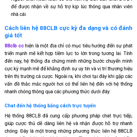
để được nhận về sự hỗ trợ kịp lúc thông qua nhân viên
nhà cái.
Cách liên hệ 88CLB cực kỳ đa dạng và có đánh
giá tốt
88clb cc
hiện là một địa chỉ có mục tiêu hướng đến sự phát
triển mạnh mẽ kết hợp tiềm lực to lớn trong tương lai. Tính
đến nay, hệ thống đa chứng minh những bước chuyển mình
cực kỳ mạnh mẽ để khẳng định sự uy tín và vị trí thương hiệu
trên thị trường cá cược. Ngoài ra, khi chơi tại đây khi gặp các
vấn đề thắc mắc người hơi có thể liên hệ đến với hệ thống
nhanh chóng thông qua các phương thức dưới đây:
Chat đến hệ thống bằng cách trực tuyến
Hệ thống 88CLB đã cung cấp phương pháp chat trực tiếp,
giúp cược thủ dễ dàng liên hệ và nhận được hỗ trợ nhanh
chóng. Đây là một trong những phương thức liên hệ 88CLB