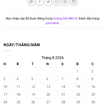
Mục nhập này đã được đăng trong
Hướng Dẫn 88CLB
. Đánh dấu trang
permalink
.
NGÀY/THÁNG/NĂM
Tháng 8 2026
H
B
T
N
S
B
C
1
2
3
4
5
6
7
8
9
10
11
12
13
14
15
16
17
18
19
20
21
22
23
24
25
26
27
28
29
30