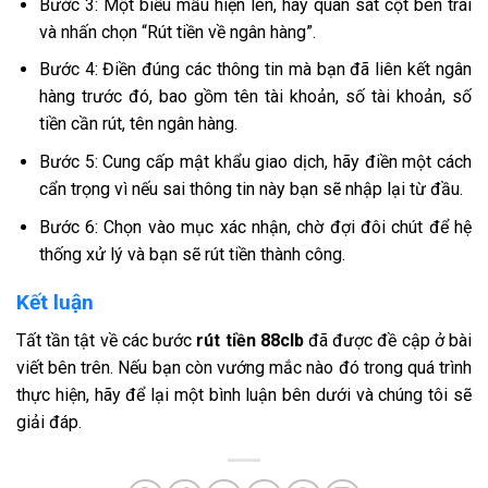
Bước 3: Một biểu mẫu hiện lên, hãy quan sát cột bên trái
và nhấn chọn “Rút tiền về ngân hàng”.
Bước 4: Điền đúng các thông tin mà bạn đã liên kết ngân
hàng trước đó, bao gồm tên tài khoản, số tài khoản, số
tiền cần rút, tên ngân hàng.
Bước 5: Cung cấp mật khẩu giao dịch, hãy điền một cách
cẩn trọng vì nếu sai thông tin này bạn sẽ nhập lại từ đầu.
Bước 6: Chọn vào mục xác nhận, chờ đợi đôi chút để hệ
thống xử lý và bạn sẽ rút tiền thành công.
Kết luận
Tất tần tật về các bước
rút tiền 88clb
đã được đề cập ở bài
viết bên trên. Nếu bạn còn vướng mắc nào đó trong quá trình
thực hiện, hãy để lại một bình luận bên dưới và chúng tôi sẽ
giải đáp.