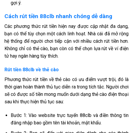
gợi ý.
Cách rút tiền 88clb nhanh chóng dễ dàng
Các phương thức rút tiền hiện nay được cập nhật đa dạng,
bạn có thể tùy chọn một cách linh hoạt. Nhà cái đã mở rộng
hệ thống để người chơi tiếp cận với nhiều cách rút tiền hơn.
Không chỉ có thẻ cào, bạn còn có thể chọn lựa rút về ví điện
tử hay ngân hàng tùy thích.
Rút tiền 88clb về thẻ cào
Phương thức rút tiền về thẻ cào có ưu điểm vượt trội, đó là
thời gian hoàn thành thủ tục diễn ra trong tích tắc. Người chơi
sẽ có được số tiền mong muốn dưới dạng thẻ cào điện thoại
sau khi thực hiện thủ tục sau:
Bước 1: Vào website trực tuyến 88clb và điền thông tin
đăng nhập bao gồm tên tài khoản, mật khẩu.