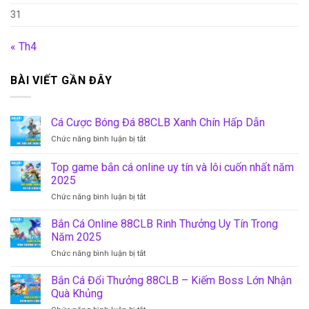
31
« Th4
BÀI VIẾT GẦN ĐÂY
Cá Cược Bóng Đá 88CLB Xanh Chín Hấp Dẫn
ở
Chức năng bình luận bị tắt
Cá
Cược
Top game bắn cá online uy tín và lôi cuốn nhất năm
Bóng
2025
Đá
ở
Chức năng bình luận bị tắt
88CLB
Top
Xanh
game
Chín
Bắn Cá Online 88CLB Rinh Thưởng Uy Tín Trong
bắn
Hấp
Năm 2025
cá
Dẫn
ở
Chức năng bình luận bị tắt
online
Bắn
uy
Cá
Bắn Cá Đổi Thưởng 88CLB – Kiếm Boss Lớn Nhận
tín
Online
và
Quà Khủng
88CLB
lôi