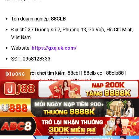
Tên doanh nghiệp:
88CLB
Địa chỉ: 37 Đường số 7, Phường 13, Gò Vấp, Hồ Chí Minh,
Việt Nam
Website:
https://gxq.uk.com/
SĐT: 0958128333
Từ khoá người chơi tìm kiếm: 88cbl | 88clb cc | 88clb88 |
[X] ĐÓNG
88club | 88clb ink | 88clb con | 88clb3d