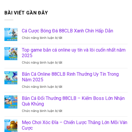
BÀI VIẾT GẦN ĐÂY
Cá Cược Bóng Đá 88CLB Xanh Chín Hấp Dẫn
ở
Chức năng bình luận bị tắt
Cá
Cược
Top game bắn cá online uy tín và lôi cuốn nhất năm
Bóng
2025
Đá
ở
Chức năng bình luận bị tắt
88CLB
Top
Xanh
game
Chín
Bắn Cá Online 88CLB Rinh Thưởng Uy Tín Trong
bắn
Hấp
Năm 2025
cá
Dẫn
ở
Chức năng bình luận bị tắt
online
Bắn
uy
Cá
Bắn Cá Đổi Thưởng 88CLB – Kiếm Boss Lớn Nhận
tín
Online
và
Quà Khủng
88CLB
lôi
ở
Chức năng bình luận bị tắt
Rinh
cuốn
Bắn
Thưởng
nhất
Cá
Mẹo Chơi Xóc Đĩa – Chiến Lược Thắng Lớn Mỗi Ván
Uy
năm
Đổi
Tín
Cược
2025
Thưởng
Trong