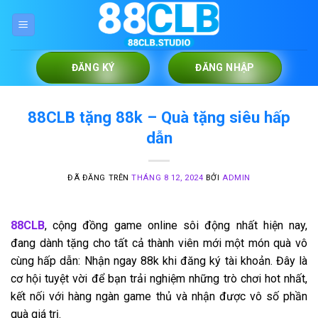
Chuyển
đến
nội
dung
ĐĂNG KÝ
ĐĂNG NHẬP
88CLB tặng 88k – Quà tặng siêu hấp
dẫn
ĐÃ ĐĂNG TRÊN
THÁNG 8 12, 2024
BỞI
ADMIN
88CLB
, cộng đồng game online sôi động nhất hiện nay,
đang dành tặng cho tất cả thành viên mới một món quà vô
cùng hấp dẫn:
Nhận ngay 88k khi đăng ký tài khoản
. Đây là
cơ hội tuyệt vời để bạn trải nghiệm những trò chơi hot nhất,
kết nối với hàng ngàn game thủ và nhận được vô số phần
quà giá trị.