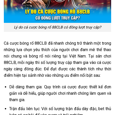
Lý do cá cược bóng rổ 88CLB có đông lượt truy cập?
Cá cược bóng rổ 88CLB đã nhanh chóng trở thành một trong
những lựa chọn yêu thích của người chơi đam mê thể thao
nói chung và bóng rổ nói riêng tại Việt Nam. Tại sân chơi
88CLB, mỗi ngày thì số lượng truy cập tham gia vào cá cược
ngày càng đông đúc. Để đạt được các thành tích như thời
điểm hiện tại sảnh nhờ vào những ưu điểm nổi bật sau:
Dễ dàng tham gia: Quy trình cá cược được thiết kế đơn
giản và dễ hiểu, giúp người chơi nhanh chóng làm quen và
tham gia.
Trận đấu liên tục: Với số lượng trận đấu dày đặc, bet thủ