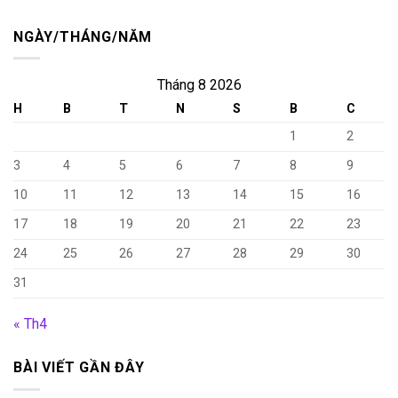
NGÀY/THÁNG/NĂM
Tháng 8 2026
H
B
T
N
S
B
C
1
2
3
4
5
6
7
8
9
10
11
12
13
14
15
16
17
18
19
20
21
22
23
24
25
26
27
28
29
30
31
« Th4
BÀI VIẾT GẦN ĐÂY