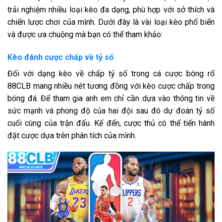
trải nghiệm nhiều loại kèo đa dạng, phù hợp với sở thích và
chiến lược chơi của mình. Dưới đây là vài loại kèo phổ biến
và được ưa chuộng mà bạn có thể tham khảo:
Kèo đánh cược chấp về tỷ số
Đối với dạng kèo về chấp tỷ số trong cá cược bóng rổ
88CLB mang nhiều nét tương đồng với kèo cược chấp trong
bóng đá. Để tham gia anh em chỉ cần dựa vào thông tin về
sức mạnh và phong độ của hai đội sau đó dự đoán tỷ số
cuối cùng của trận đấu. Kế đến, cược thủ có thể tiến hành
đặt cược dựa trên phân tích của mình.