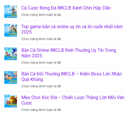
Cá Cược Bóng Đá 88CLB Xanh Chín Hấp Dẫn
ở
Chức năng bình luận bị tắt
Cá
Cược
Top game bắn cá online uy tín và lôi cuốn nhất năm
Bóng
2025
Đá
ở
Chức năng bình luận bị tắt
88CLB
Top
Xanh
game
Chín
Bắn Cá Online 88CLB Rinh Thưởng Uy Tín Trong
bắn
Hấp
Năm 2025
cá
Dẫn
ở
Chức năng bình luận bị tắt
online
Bắn
uy
Cá
Bắn Cá Đổi Thưởng 88CLB – Kiếm Boss Lớn Nhận
tín
Online
và
Quà Khủng
88CLB
lôi
ở
Chức năng bình luận bị tắt
Rinh
cuốn
Bắn
Thưởng
nhất
Cá
Mẹo Chơi Xóc Đĩa – Chiến Lược Thắng Lớn Mỗi Ván
Uy
năm
Đổi
Tín
Cược
2025
Thưởng
Trong
ở
Chức năng bình luận bị tắt
88CLB
Năm
Mẹo
–
2025
Chơi
Kiếm
Xóc
Boss