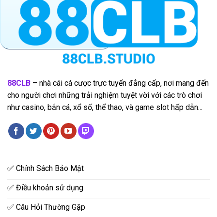
Lớn
Mỗi
Ván
Cược
88CLB
– nhà cái cá cược trực tuyến đẳng cấp, nơi mang đến
cho người chơi những trải nghiệm tuyệt vời với các trò chơi
như casino, bắn cá, xổ số, thể thao, và game slot hấp dẫn...
✅ Chính Sách Bảo Mật
✅ Điều khoản sử dụng
✅ Câu Hỏi Thường Gặp