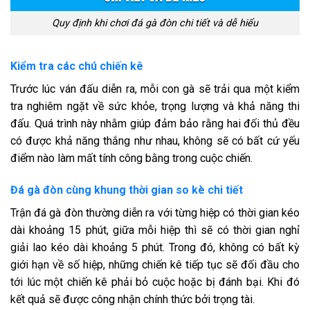
Quy định khi chơi đá gà đòn chi tiết và dễ hiểu
Kiểm tra các chú chiến kê
Trước lúc ván đấu diễn ra, mỗi con gà sẽ trải qua một kiểm
tra nghiêm ngặt về sức khỏe, trọng lượng và khả năng thi
đấu. Quá trình này nhằm giúp đảm bảo rằng hai đối thủ đều
có được khả năng thắng như nhau, không sẽ có bất cứ yếu
điểm nào làm mất tính công bằng trong cuộc chiến.
Đá gà đòn cùng khung thời gian so kè chi tiết
Trận đá gà đòn thường diễn ra với từng hiệp có thời gian kéo
dài khoảng 15 phút, giữa mỗi hiệp thì sẽ có thời gian nghỉ
giải lao kéo dài khoảng 5 phút. Trong đó, không có bất kỳ
giới hạn về số hiệp, những chiến kê tiếp tục sẽ đối đầu cho
tới lúc một chiến kê phải bỏ cuộc hoặc bị đánh bại. Khi đó
kết quả sẽ được công nhận chính thức bởi trọng tài.