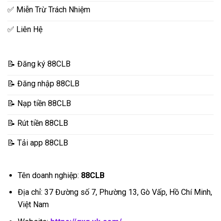
✅ Miễn Trừ Trách Nhiệm
✅ Liên Hệ
📝 Đăng ký 88CLB
📝 Đăng nhập 88CLB
📝 Nạp tiền 88CLB
📝 Rút tiền 88CLB
📝 Tải app 88CLB
Tên doanh nghiệp:
88CLB
Địa chỉ: 37 Đường số 7, Phường 13, Gò Vấp, Hồ Chí Minh,
Việt Nam