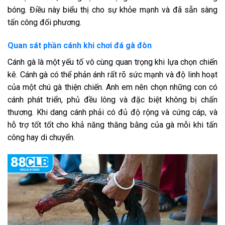
bóng. Điều này biểu thị cho sự khỏe mạnh và đã sẵn sàng
tấn công đối phương.
Quan sát phần cánh khi chơi đá gà đòn
Cánh gà là một yếu tố vô cùng quan trọng khi lựa chọn chiến
kê. Cánh gà có thể phản ánh rất rõ sức mạnh và độ linh hoạt
của một chú gà thiện chiến. Anh em nên chọn những con có
cánh phát triển, phủ đều lông và đặc biệt không bị chấn
thương. Khi dang cánh phải có đủ độ rộng và cứng cáp, và
hỗ trợ tốt tốt cho khả năng thăng bằng của gà mỗi khi tấn
công hay di chuyển.