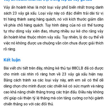
Vảy ấn hoành khai là một loại vảy phổ biến nhất trong danh
sách 23 vảy gà xấu. Loại vảy này có đặc điểm trải dài từ vị
trí hàng thành sang hàng quách, nó với kích thước giảm dần
về phía chỗ hàng quách. Tuy hình dáng của nó có thể tương
tự như dòng vảy xiên đao, nhưng nhiều sư kê cho rằng vảy
ấn hoành khai thuộc nhóm vảy xấu. Tuy nhiên, lý do cụ thể về
việc nó không được ưa chuộng vẫn còn chưa được giải thích
rõ ràng.
Kết luận
Bài viết chi tiết trên đây, những kê thủ tại 88CLB đã có được
cho mình cái nhìn rõ ràng hơn về 23 vảy gà xấu hiện nay.
Bằng cách tránh xa các loại vảy này, anh em sẽ có thể dễ
dàng chọn cho mình được các chiến kê có sức mạnh và nâng
cao khả năng chiến thắng trong các trận đấu. Điều này không
chỉ giúp cải thiện tỷ lệ thắng mà còn tăng cường cơ hội giành
chiến thắng so với các đối thủ.