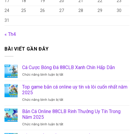
17
18
19
20
21
22
23
24
25
26
27
28
29
30
31
« Th4
BÀI VIẾT GẦN ĐÂY
Cá Cược Bóng Đá 88CLB Xanh Chín Hấp Dẫn
ở
Chức năng bình luận bị tắt
Cá
Cược
Top game bắn cá online uy tín và lôi cuốn nhất năm
Bóng
2025
Đá
ở
Chức năng bình luận bị tắt
88CLB
Top
Xanh
game
Chín
Bắn Cá Online 88CLB Rinh Thưởng Uy Tín Trong
bắn
Hấp
Năm 2025
cá
Dẫn
ở
Chức năng bình luận bị tắt
online
Bắn
uy