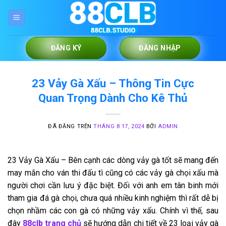
Chuyển
đến
nội
dung
ĐĂNG KÝ
ĐĂNG NHẬP
23 Vảy Gà Xấu – Thông Tin Cực
Quan Trọng Dành Cho Kê Thủ
ĐÃ ĐĂNG TRÊN
THÁNG 8 17, 2024
BỞI
ADMIN
23 Vảy Gà Xấu – Bên cạnh các dòng vảy gà tốt sẽ mang đến
may mắn cho ván thi đấu tì cũng có các vảy gà chọi xấu mà
người chơi cần lưu ý đặc biệt. Đối với anh em tân binh mới
tham gia đá gà chọi, chưa quá nhiều kinh nghiệm thì rất dễ bị
chọn nhầm các con gà có những vảy xấu. Chính vì thế, sau
đây
88clb trang chủ
sẽ hướng dẫn chi tiết về 23 loại vảy gà